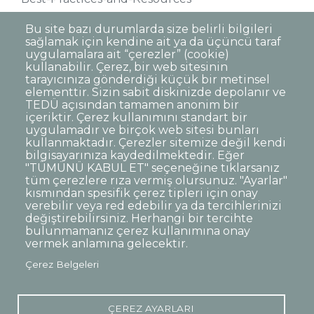
Bu site bazı durumlarda size belirli bilgileri
sağlamak için kendine ait ya da üçüncü taraf
uygulamalara ait “çerezler” (cookie)
kullanabilir. Çerez, bir web sitesinin
tarayıcınıza gönderdiği küçük bir metinsel
elementtir. Sizin sabit diskinizde depolanır ve
TEDÜ açısından tamamen anonim bir
Dipnot
Sıkça Sorulan Sorular
içeriktir. Çerez kullanımını standart bir
uygulamadır ve birçok web sitesi bunları
Kişisel Verilerin Korunması
kullanmaktadır. Çerezler sitemize değil kendi
Gizlilik Politikası
Sorumluluk Reddi
bilgisayarınıza kaydedilmektedir. Eğer
"TÜMÜNÜ KABUL ET" seçeneğine tıklarsanız
Açık Rıza
Kurumsal Kimlik
tüm çerezlere rıza vermiş olursunuz. "Ayarlar"
kısmından spesifik çerez tipleri için onay
© TED Üniversitesi. Ziya Gökalp Caddesi No:48 06420, Kolej
verebilir veya red edebilir ya da tercihlerinizi
Çankaya ANKARA
değiştirebilirsiniz. Herhangi bir tercihte
bulunmamanız çerez kullanımına onay
vermek anlamına gelecektir.
TED
TED
TED
TED
TED
Çerez Belgeleri
Üniversitesi
Üniversitesi
Üniversitesi
Üniversitesi
Üniversitesi
WhatsApp
Twitter
YouTube
Facebook
Instagram
LinkedIn
ile
sayfası
kanalı
sayfası
sayfası
sayfası
iletişime
geç
ÇEREZ AYARLARI